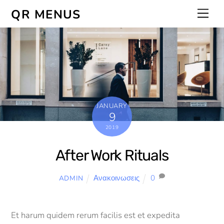
Skip
Men
QR MENUS
to
content
JANUARY
9
2019
After Work Rituals
Ανακοινωσεις
0
ADMIN
Et harum quidem rerum facilis est et expedita